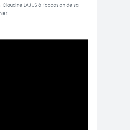
, Claudine LAJUS à l’occasion de sa
nier.
uTube